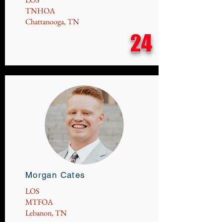
TNHOA
Chattanooga, TN
24
Morgan Cates
LOS
MTFOA
Lebanon, TN