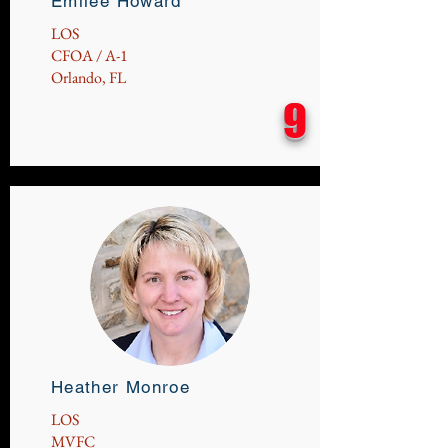
Emilee Howard
LOS
CFOA / A-1
Orlando, FL
9
Heather Monroe
LOS
MVFC